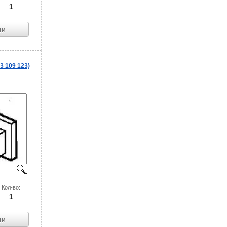
 109 123)
Кол-во: