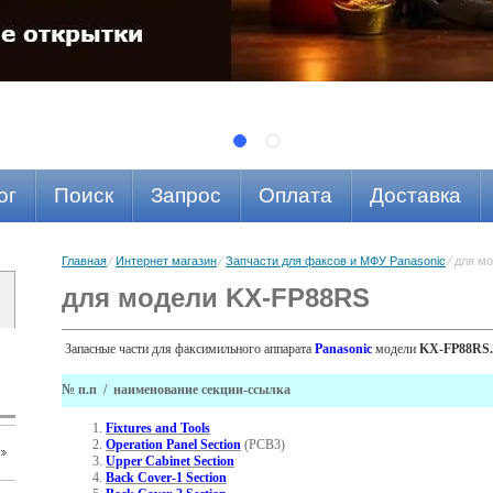
ог
Поиск
Запрос
Оплата
Доставка
Главная
⁄
Интернет магазин
⁄
Запчасти для факсов и МФУ Panasonic
⁄ для м
для модели KX-FP88RS
Запасные части для факсимильного аппарата
Panasonic
модели
KX-FP88RS.
№ п.п / наименование секции-ссылка
Fixtures and Tools
Operation Panel Section
(PCB3)
Upper Cabinet Section
Back Cover-1 Section