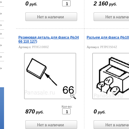
0
2 160
руб.
руб.
Резиновая деталь для факса (№34
Разъем для факса (№103
66 110 127)
Артикул:
PFHG1088Z
Артикул:
PFJP03S04Z
Цена:
Кол-во:
Цена:
870
0
руб.
руб.