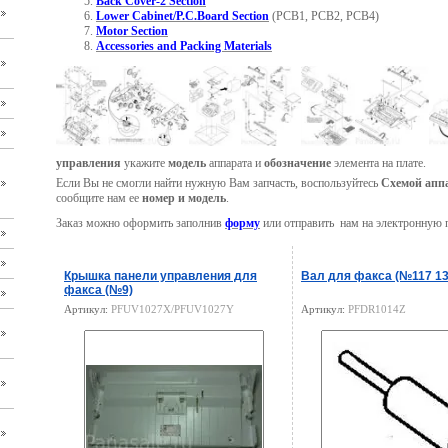
Back Cover-2 Section
Lower Cabinet/P.C.Board Section
(PCB1, PCB2, PCB4)
Motor Section
Accessories and Packing Materials
управления
укажите
модель
аппарата и
обозначение
элемента на плате.
Если Вы не смогли найти нужную Вам запчасть, воспользуйтесь
Схемой аппа
сообщите нам ее
номер и модель
.
Заказ можно оформить заполнив
форму
или отправить нам на электронную 
Крышка панели управления для
Вал для факса (№117 13
факса (№9)
Артикул:
PFUV1027X/PFUV1027Y
Артикул:
PFDR1014Z