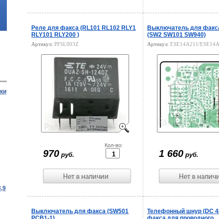
Реле для факса (RL101 RL102 RLY1
Выключатель для факс
RLY101 RLY200 )
(SW2 SW101 SW940)
Артикул:
PFSL003Z
Артикул:
ESE14A211/ESE14
ки
Цена:
Кол-во:
Цена:
970
1 660
руб.
руб.
,9
Выключатель для факса (SW501
Телефонный шнур (DC 4
PCB1-1)
факса для проводного...