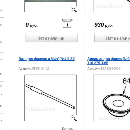
Цена:
Кол-во:
Цена:
0
930
руб.
руб.
Вал для факсов и МФУ (№4 9 21)
Динамик для факса (№39
116 275 339)
Артикул:
PFDN1040Z
Артикул:
PFAS50P003Z
Цена:
Кол-во:
Цена: