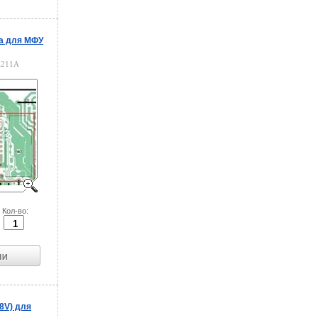
а для МФУ
A211A
Кол-во:
8V) для