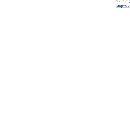
03.03.23
марта 2