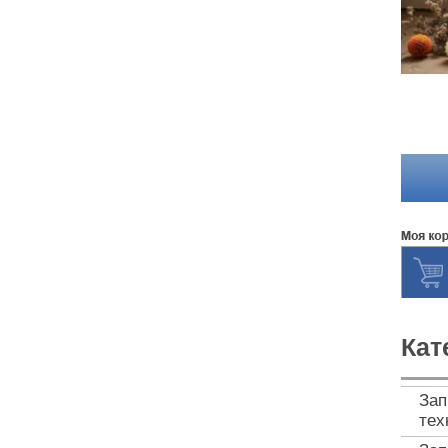
Кат
Зап
тех