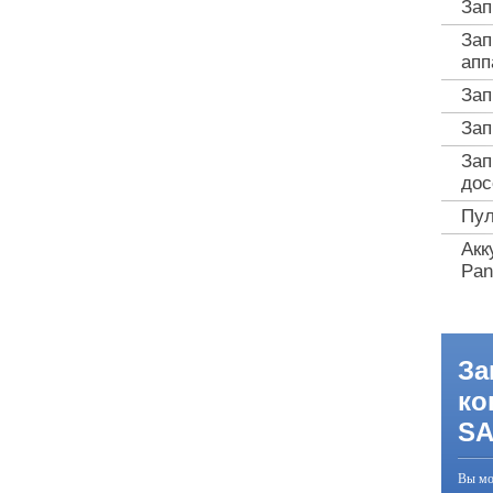
Зап
Зап
апп
Зап
Зап
Зап
дос
Пул
Акк
Pan
За
ко
S
Вы мо