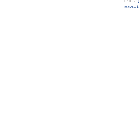
03.03.23
марта 2