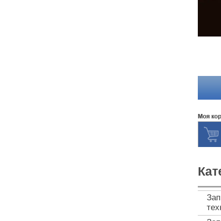
Кат
Зап
тех