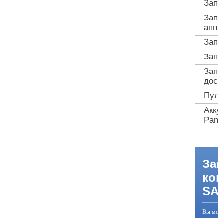
Зап
Зап
апп
Зап
Зап
Зап
дос
Пул
Акк
Pan
За
ко
S
Вы мо