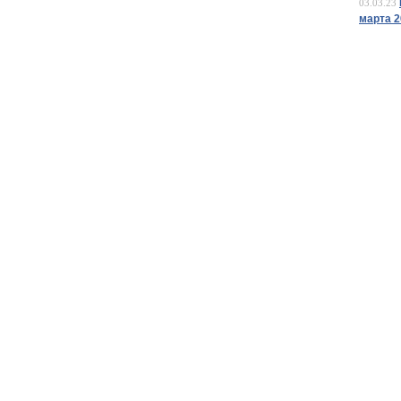
03.03.23
марта 2