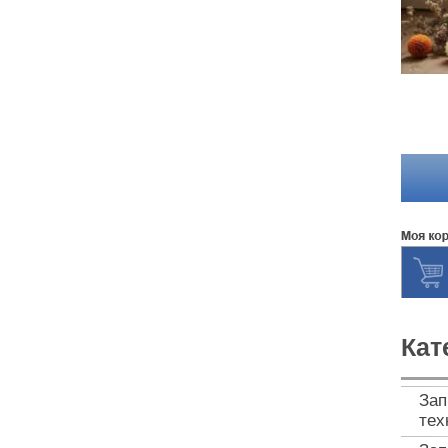
Кат
Зап
тех