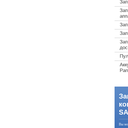
Зап
Зап
апп
Зап
Зап
Зап
дос
Пул
Акк
Pan
За
ко
S
Вы мо