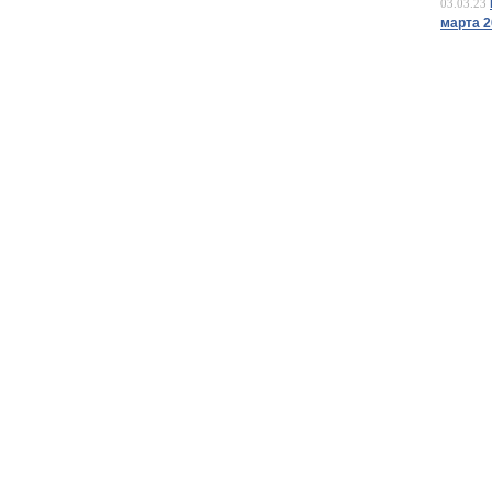
03.03.23
марта 2