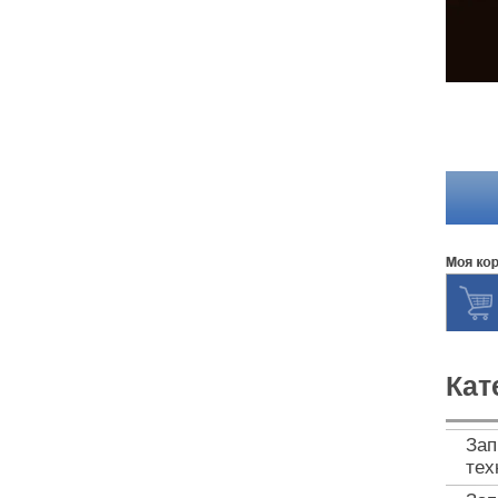
Кат
Зап
тех