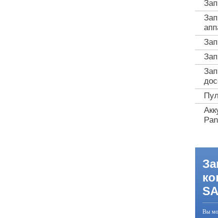
Зап
Зап
апп
Зап
Зап
Зап
дос
Пул
Акк
Pan
За
ко
S
Вы мо