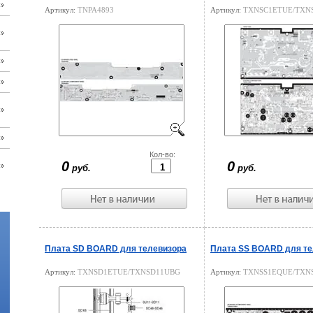
Артикул:
TNPA4893
Артикул:
TXNSC1ETUE/TXN
Цена:
Кол-во:
Цена:
0
0
руб.
руб.
Плата SD BOARD для телевизора
Плата SS BOARD для те
Артикул:
TXNSD1ETUE/TXNSD11UBG
Артикул:
TXNSS1EQUE/TXN