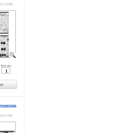
SC11UBG
Кол-во:
левизора
SS11UBU