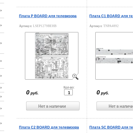
Плата P BOARD для телевизора
Плата C1 BOARD для те
Артикул:
LSEP1279BEHB
Артикул:
TNPA4892
Цена:
Кол-во:
Цена:
0
0
руб.
руб.
Плата C2 BOARD для телевизора
Плата SC BOARD для те