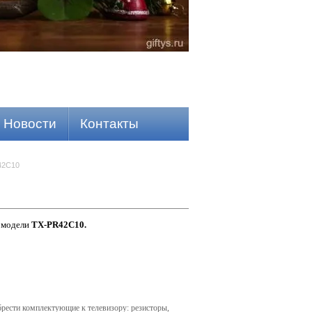
Новости
Контакты
42C10
модели
TX-PR42C10.
рести комплектующие к телевизору: резисторы,