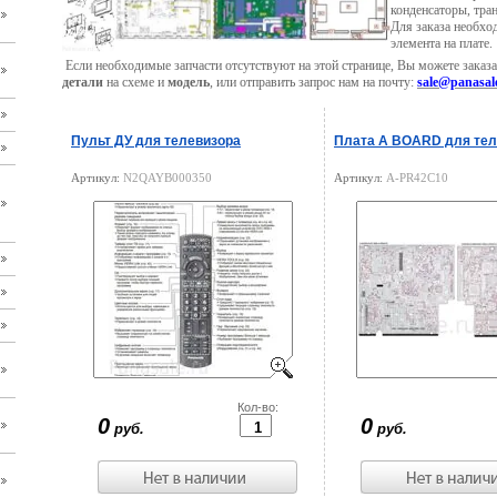
конденсаторы, тр
Для заказа необхо
элемента на плате.
Если необходимые запчасти отсутствуют на этой странице, Вы можете заказа
детали
на схеме и
модель
, или отправить запрос нам на почту:
sale@panasal
Пульт ДУ для телевизора
Плата A BOARD для тел
Артикул:
N2QAYB000350
Артикул:
A-PR42C10
Цена:
Кол-во:
Цена:
0
0
руб.
руб.