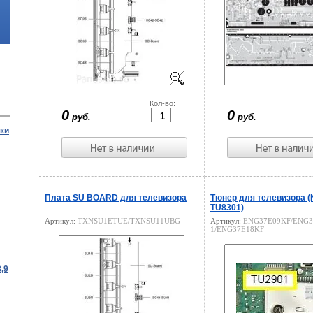
Цена:
Кол-во:
Цена:
0
0
руб.
руб.
ки
Плата SU BOARD для телевизора
Тюнер для телевизора 
TU8301)
Артикул:
TXNSU1ETUE/TXNSU11UBG
Артикул:
ENG37E09KF/ENG3
1/ENG37E18KF
,9