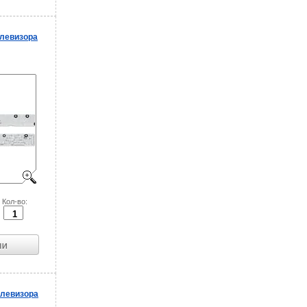
левизора
Кол-во:
левизора