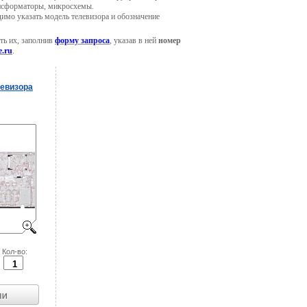
ансформаторы, микросхемы.
димо указать модель телевизора и обозначение
ть их, заполнив
форму запроса
, указав в ней
номер
e.ru
.
евизора
Кол-во: