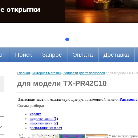
ог
Поиск
Запрос
Оплата
Доставка
Главная
⁄
Интернет магазин
⁄
Запчасти для телевизоров
⁄ для модели TX-PR
для модели TX-PR42C10
Запасные части и комплектующие для плазменной панели
Panasonic
Схемы разбора:
корпус
подключения (1)
подключения (2)
расположение плат
У нас можно приоб