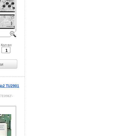
Кол-во:
(№2 TU2901
7E09KF-