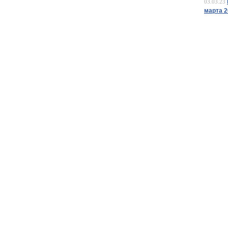
03.03.23
марта 2