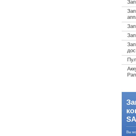
Зап
Зап
апп
Зап
Зап
Зап
дос
Пул
Акк
Pan
За
ко
S
Вы мо