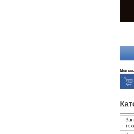
Кат
Зап
тех