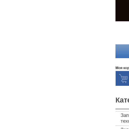
Кат
Зап
тех