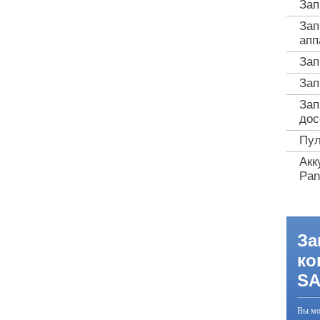
Зап
Зап
апп
Зап
Зап
Зап
дос
Пул
Акк
Pan
За
ко
S
Вы мо