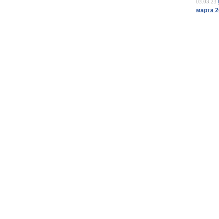
03.03.23
марта 2