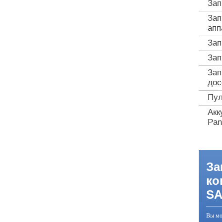
Зап
Зап
апп
Зап
Зап
Зап
дос
Пул
Акк
Pan
За
ко
S
Вы мо