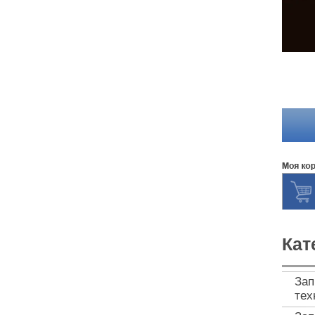
Кат
Зап
тех