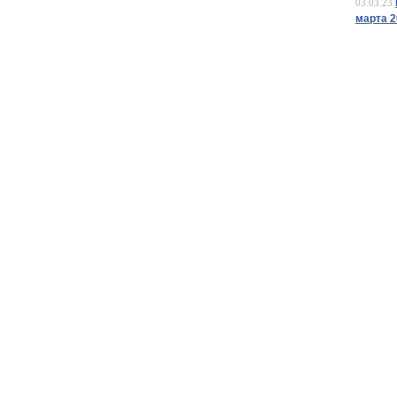
03.03.23
марта 2