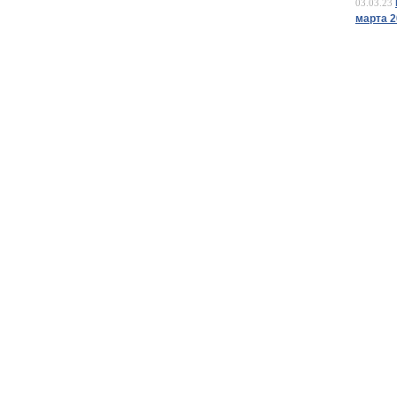
03.03.23
марта 2