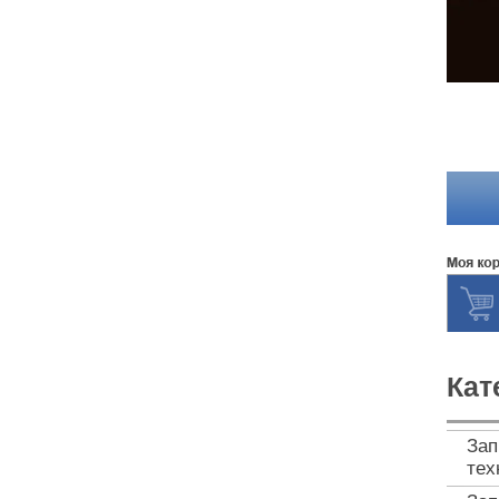
Кат
Зап
тех