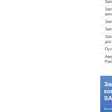
Зап
Зап
апп
Зап
Зап
Зап
дос
Пул
Акк
Pan
За
ко
S
Вы мо